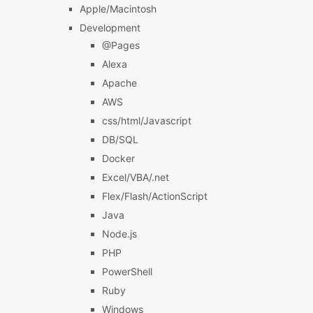
Apple/Macintosh
Development
@Pages
Alexa
Apache
AWS
css/html/Javascript
DB/SQL
Docker
Excel/VBA/.net
Flex/Flash/ActionScript
Java
Node.js
PHP
PowerShell
Ruby
Windows